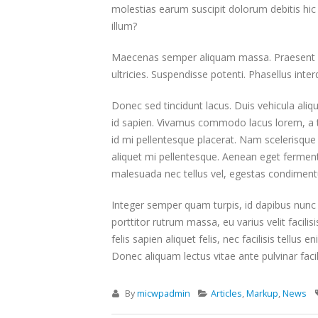
molestias earum suscipit dolorum debitis hi
illum?
Maecenas semper aliquam massa. Praesent pha
ultricies. Suspendisse potenti. Phasellus inter
Donec sed tincidunt lacus. Duis vehicula aliq
id sapien. Vivamus commodo lacus lorem, a tr
id mi pellentesque placerat. Nam scelerisque si
aliquet mi pellentesque. Aenean eget fermentu
malesuada nec tellus vel, egestas condiment
Integer semper quam turpis, id dapibus nunc u
porttitor rutrum massa, eu varius velit facilisi
felis sapien aliquet felis, nec facilisis tell
Donec aliquam lectus vitae ante pulvinar facil
By
micwpadmin
Articles
,
Markup
,
News