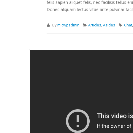
felis sapien aliquet felis, nec facilisis tell
Donec aliquam lectus vitae ante pulvinar facil
By
micwpadmin
Articles
,
Asides
Chat