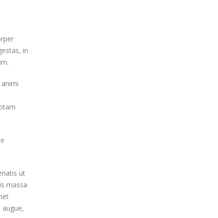
orper
gestas, in
um.
 animi
totam
ue
enatis ut
uis massa
met
i augue,