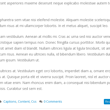
c sint asperiores maxime deserunt neque explicabo molestiae autem 
retra sem vitae nisi eleifend molestie. Aliquam molestie scelerisq
dum risus at mi ullamcorper lobortis. In et metus aliquet, suscipit leo.
uam vestibulum. Aenean at mollis mi. Cras ac urna sed nisi auctor ven
istique sapien tempus non. Donec fringilla cursus porttitor. Morbi q
t amet diam id blandit. Nullam ultrices ligula at ligula tincidunt, sit a
m risus. Aenean eu ultricies nulla, id bibendum libero. Vestibulum du
um ipsum. Vestibulum ut.
ltrices at. Vestibulum eget orci lobortis, imperdiet diam a, ornare e
s at. Quisque porta elit et viverra suscipit. Proin laoreet, nisl et auctor 
us enim vitae enim. Nam rhoncus enim diam, a consequat nisi bibendum pu
isis. Curabitur sed sem est.
Captions
,
Content
,
Css
0 Comments
Rea