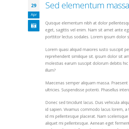
Sed elementum massa 
29
Apr
Quisque elementum nibh at dolor pellentesque
eget, sagittis vel enim. Nam sit amet ante eg
porttitor lectus sodales. Lorem ipsum dolor s
Lorem quasi aliquid maiores iusto suscipit pe
reprehenderit similique sit. ipsum dolor sit 
molestias earum suscipit dolorum debitis hi
illum?
Maecenas semper aliquam massa. Praesent pha
ultricies. Suspendisse potenti. Phasellus inter
Donec sed tincidunt lacus. Duis vehicula aliq
id sapien. Vivamus commodo lacus lorem, a tr
id mi pellentesque placerat. Nam scelerisque si
aliquet mi pellentesque. Aenean eget fermentu