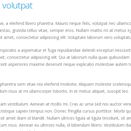
volutpat
, a eleifend libero pharetra. Mauris neque felis, volutpat nec ullamc
estas, gravida tellus vitae, semper eros. Nullam mattis mi at metus e
it amet, consectetur adipisicing elit. Voluptate laborum vero voluptat
rspiciatis a aspernatur et fuga repudiandae deleniti excepturi nesciunt
amet, consectetur adipisicing elit. Qui at laborum nulla quae quibusdam
c sint asperiores maxime deserunt neque explicabo molestiae autem 
retra sem vitae nisi eleifend molestie. Aliquam molestie scelerisq
dum risus at mi ullamcorper lobortis. In et metus aliquet, suscipit leo.
uam vestibulum. Aenean at mollis mi. Cras ac urna sed nisi auctor ven
istique sapien tempus non. Donec fringilla cursus porttitor. Morbi q
t amet diam id blandit. Nullam ultrices ligula at ligula tincidunt, sit a
m risus. Aenean eu ultricies nulla, id bibendum libero. Vestibulum du