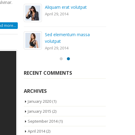
t eros
lvinar.
Aliquam erat volutpat
April 29, 2014
d more...
t eros
Sed elementum massa
volutpat
April 29, 2014
RECENT COMMENTS
ARCHIVES
January 2020
(1)
January 2015
(2)
September 2014
(1)
April 2014
(2)