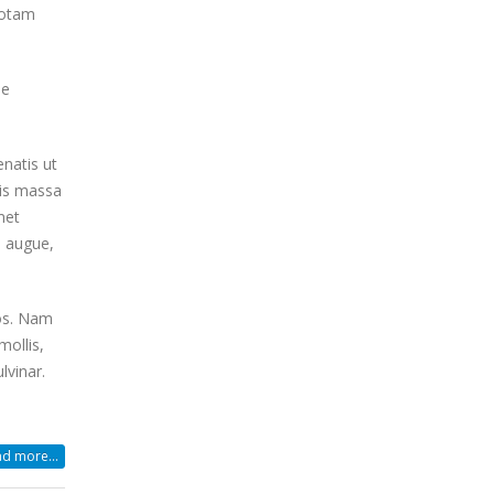
totam
ue
enatis ut
uis massa
met
i augue,
ros. Nam
mollis,
lvinar.
d more...