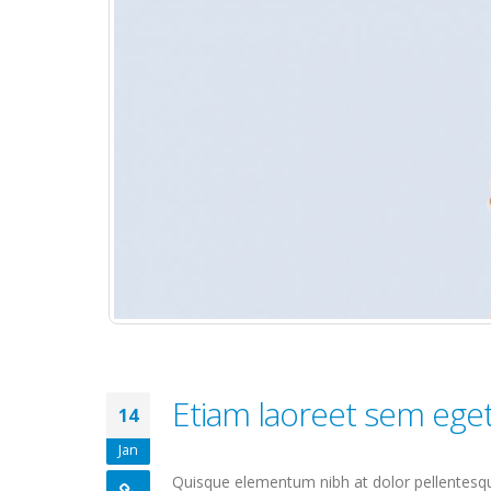
Etiam laoreet sem ege
14
Jan
Quisque elementum nibh at dolor pellentesque