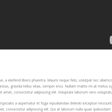
, a eleifend libero pharetra. Mauris neque felis, volutpat nec ullamc
estas, gravida tellus vitae, semper eros. Nullam mattis mi at metus e
it amet, consectetur adipisicing elit. Voluptate laborum vero voluptat
rspiciatis a aspernatur et fuga repudiandae deleniti excepturi nesciunt
amet, consectetur adipisicing elit. Qui at laborum nulla quae quibusdam