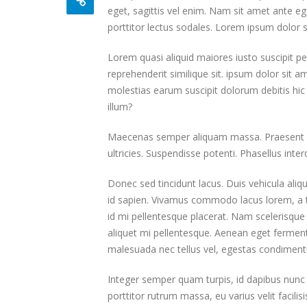
eget, sagittis vel enim. Nam sit amet ante eg
porttitor lectus sodales. Lorem ipsum dolor s
Lorem quasi aliquid maiores iusto suscipit pe
reprehenderit similique sit. ipsum dolor sit 
molestias earum suscipit dolorum debitis hi
illum?
Maecenas semper aliquam massa. Praesent pha
ultricies. Suspendisse potenti. Phasellus inter
Donec sed tincidunt lacus. Duis vehicula aliq
id sapien. Vivamus commodo lacus lorem, a tr
id mi pellentesque placerat. Nam scelerisque si
aliquet mi pellentesque. Aenean eget fermentu
malesuada nec tellus vel, egestas condiment
Integer semper quam turpis, id dapibus nunc u
porttitor rutrum massa, eu varius velit facilisi