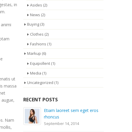
gestas, in
Asides
(2)
um.
News
(2)
Buying
(3)
 animi
Clothes
(2)
totam
Fashions
(1)
Markup
(6)
ue
Equipollent
(1)
Media
(1)
enatis ut
Uncategorized
(1)
uis massa
met
RECENT POSTS
i augue,
Etiam laoreet sem eget eros
rhoncus
ros. Nam
September 14, 2014
mollis,