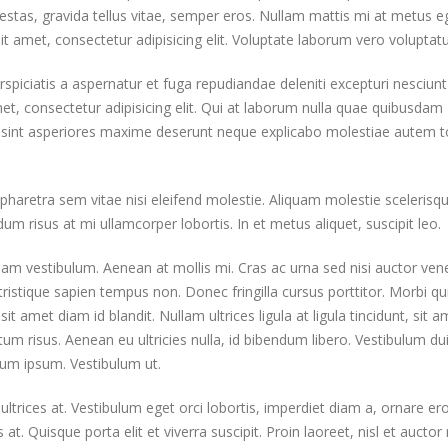
estas, gravida tellus vitae, semper eros. Nullam mattis mi at metus e
it amet, consectetur adipisicing elit. Voluptate laborum vero voluptat
rspiciatis a aspernatur et fuga repudiandae deleniti excepturi nesciunt
amet, consectetur adipisicing elit. Qui at laborum nulla quae quibusdam
c sint asperiores maxime deserunt neque explicabo molestiae autem 
retra sem vitae nisi eleifend molestie. Aliquam molestie scelerisq
dum risus at mi ullamcorper lobortis. In et metus aliquet, suscipit leo.
uam vestibulum. Aenean at mollis mi. Cras ac urna sed nisi auctor ven
istique sapien tempus non. Donec fringilla cursus porttitor. Morbi q
t amet diam id blandit. Nullam ultrices ligula at ligula tincidunt, sit a
m risus. Aenean eu ultricies nulla, id bibendum libero. Vestibulum du
um ipsum. Vestibulum ut.
Hello world!
January 19, 2020
ltrices at. Vestibulum eget orci lobortis, imperdiet diam a, ornare e
s at. Quisque porta elit et viverra suscipit. Proin laoreet, nisl et auctor 