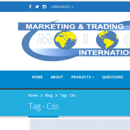
LANGUAGES
HOME
ABOUT
PRODUCTS
QUESTIONS
Home
Blog
Tag -
Css
Tag - Css