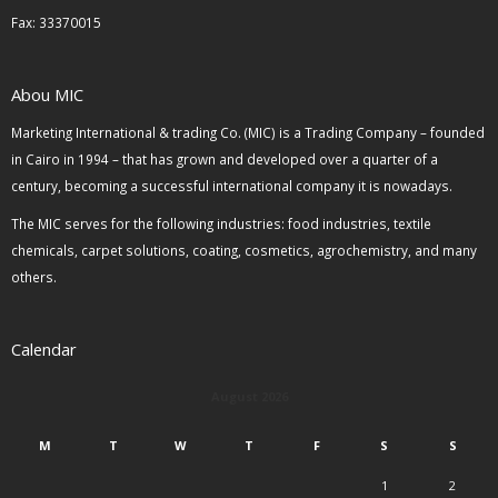
Fax: 33370015
Abou MIC
Marketing International & trading Co. (MIC) is a Trading Company – founded
in Cairo in 1994 – that has grown and developed over a quarter of a
century, becoming a successful international company it is nowadays.
The MIC serves for the following industries: food industries, textile
chemicals, carpet solutions, coating, cosmetics, agrochemistry, and many
others.
Calendar
August 2026
M
T
W
T
F
S
S
1
2