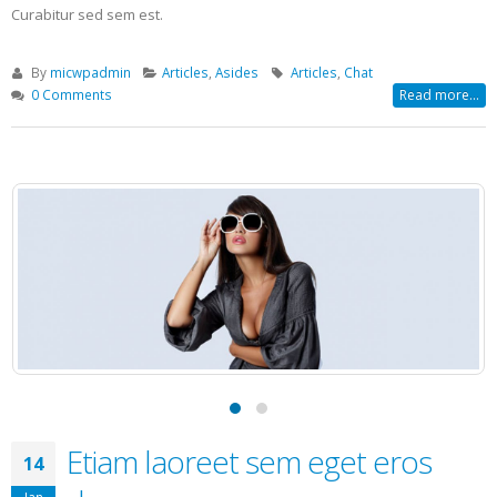
Curabitur sed sem est.
By
micwpadmin
Articles
,
Asides
Articles
,
Chat
0 Comments
Read more...
Etiam laoreet sem eget eros
14
Jan