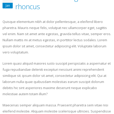
rhoncus
Jan
Quisque elementum nibh at dolor pellentesque, a eleifend libero
pharetra. Mauris neque felis, volutpat nec ullamcorper eget, sagittis
vel enim. Nam sit amet ante egestas, gravida tellus vitae, semper eros.
Nullam mattis mi at metus egestas, in porttitor lectus sodales. Lorem
ipsum dolor sit amet, consectetur adipisicing elit. Voluptate laborum
vero voluptatum.
Lorem quasi aliquid maiores iusto suscipit perspiciatis a aspernatur et
fuga repudiandae deleniti excepturi nesciunt animi reprehenderit
similique sit. ipsum dolor sit amet, consectetur adipisicing elit. Qui at
laborum nulla quae quibusdam molestias earum suscipit dolorum
debitis hic sint asperiores maxime deserunt neque explicabo
molestiae autem totam illum?
Maecenas semper aliquam massa. Praesent pharetra sem vitae nisi
eleifend molestie. Aliquam molestie scelerisque ultricies. Suspendisse