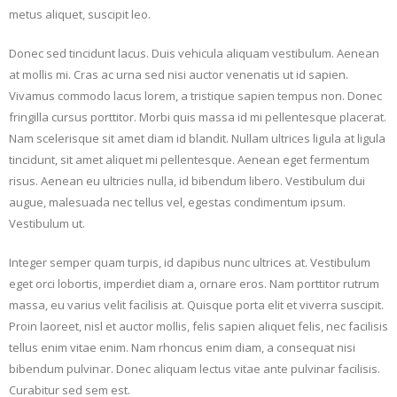
metus aliquet, suscipit leo.
Donec sed tincidunt lacus. Duis vehicula aliquam vestibulum. Aenean
at mollis mi. Cras ac urna sed nisi auctor venenatis ut id sapien.
Vivamus commodo lacus lorem, a tristique sapien tempus non. Donec
fringilla cursus porttitor. Morbi quis massa id mi pellentesque placerat.
Nam scelerisque sit amet diam id blandit. Nullam ultrices ligula at ligula
tincidunt, sit amet aliquet mi pellentesque. Aenean eget fermentum
risus. Aenean eu ultricies nulla, id bibendum libero. Vestibulum dui
augue, malesuada nec tellus vel, egestas condimentum ipsum.
Vestibulum ut.
Integer semper quam turpis, id dapibus nunc ultrices at. Vestibulum
eget orci lobortis, imperdiet diam a, ornare eros. Nam porttitor rutrum
massa, eu varius velit facilisis at. Quisque porta elit et viverra suscipit.
Proin laoreet, nisl et auctor mollis, felis sapien aliquet felis, nec facilisis
tellus enim vitae enim. Nam rhoncus enim diam, a consequat nisi
bibendum pulvinar. Donec aliquam lectus vitae ante pulvinar facilisis.
Curabitur sed sem est.