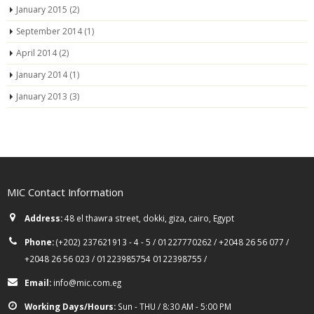
January 2015
(2)
September 2014
(1)
April 2014
(2)
January 2014
(1)
January 2013
(3)
MIC Contact Information
Address:
48 el thawra street, dokki, giza, cairo, Egypt
Phone:
(+202) 237621913 - 4 - 5 / 01227770262 / +2048 26 56 077 /
+2048 26 56 023 / 01223985754 0122398755 /
Email:
info@mic.com.eg
Working Days/Hours:
Sun - THU / 8:30 AM - 5:00 PM