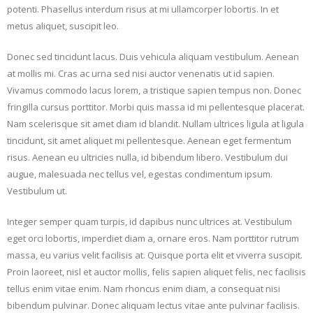
potenti. Phasellus interdum risus at mi ullamcorper lobortis. In et
metus aliquet, suscipit leo.
Donec sed tincidunt lacus. Duis vehicula aliquam vestibulum. Aenean
at mollis mi. Cras ac urna sed nisi auctor venenatis ut id sapien.
Vivamus commodo lacus lorem, a tristique sapien tempus non. Donec
fringilla cursus porttitor. Morbi quis massa id mi pellentesque placerat.
Nam scelerisque sit amet diam id blandit. Nullam ultrices ligula at ligula
tincidunt, sit amet aliquet mi pellentesque. Aenean eget fermentum
risus. Aenean eu ultricies nulla, id bibendum libero. Vestibulum dui
augue, malesuada nec tellus vel, egestas condimentum ipsum.
Vestibulum ut.
Integer semper quam turpis, id dapibus nunc ultrices at. Vestibulum
eget orci lobortis, imperdiet diam a, ornare eros. Nam porttitor rutrum
massa, eu varius velit facilisis at. Quisque porta elit et viverra suscipit.
Proin laoreet, nisl et auctor mollis, felis sapien aliquet felis, nec facilisis
tellus enim vitae enim. Nam rhoncus enim diam, a consequat nisi
bibendum pulvinar. Donec aliquam lectus vitae ante pulvinar facilisis.