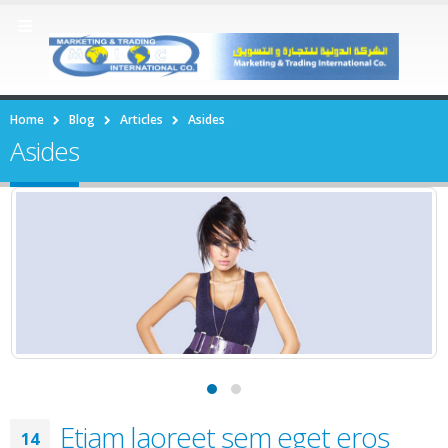
Home
Blog
Articles
Asides
Asides
Etiam laoreet sem eget eros
14