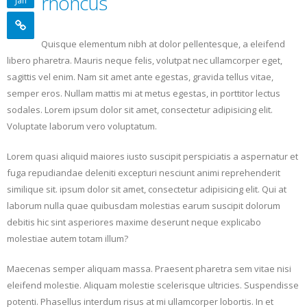
rhoncus
Quisque elementum nibh at dolor pellentesque, a eleifend
libero pharetra. Mauris neque felis, volutpat nec ullamcorper eget,
sagittis vel enim. Nam sit amet ante egestas, gravida tellus vitae,
semper eros. Nullam mattis mi at metus egestas, in porttitor lectus
sodales. Lorem ipsum dolor sit amet, consectetur adipisicing elit.
Voluptate laborum vero voluptatum.
Lorem quasi aliquid maiores iusto suscipit perspiciatis a aspernatur et
fuga repudiandae deleniti excepturi nesciunt animi reprehenderit
similique sit. ipsum dolor sit amet, consectetur adipisicing elit. Qui at
laborum nulla quae quibusdam molestias earum suscipit dolorum
debitis hic sint asperiores maxime deserunt neque explicabo
molestiae autem totam illum?
Maecenas semper aliquam massa. Praesent pharetra sem vitae nisi
eleifend molestie. Aliquam molestie scelerisque ultricies. Suspendisse
potenti. Phasellus interdum risus at mi ullamcorper lobortis. In et