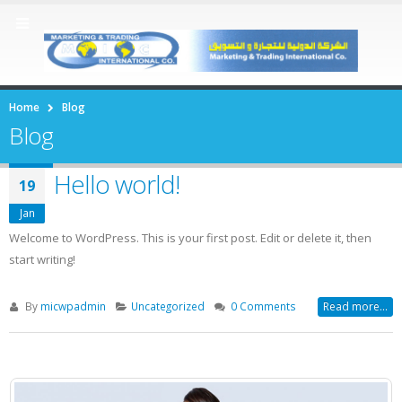
Home
Blog
Blog
Hello world!
19
Jan
Welcome to WordPress. This is your first post. Edit or delete it, then
start writing!
By
micwpadmin
Uncategorized
0 Comments
Read more...