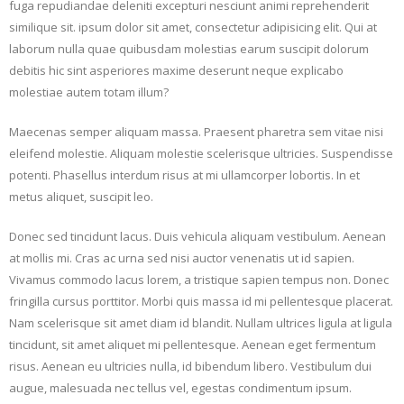
fuga repudiandae deleniti excepturi nesciunt animi reprehenderit
similique sit. ipsum dolor sit amet, consectetur adipisicing elit. Qui at
laborum nulla quae quibusdam molestias earum suscipit dolorum
debitis hic sint asperiores maxime deserunt neque explicabo
molestiae autem totam illum?
Maecenas semper aliquam massa. Praesent pharetra sem vitae nisi
eleifend molestie. Aliquam molestie scelerisque ultricies. Suspendisse
potenti. Phasellus interdum risus at mi ullamcorper lobortis. In et
metus aliquet, suscipit leo.
Donec sed tincidunt lacus. Duis vehicula aliquam vestibulum. Aenean
at mollis mi. Cras ac urna sed nisi auctor venenatis ut id sapien.
Vivamus commodo lacus lorem, a tristique sapien tempus non. Donec
fringilla cursus porttitor. Morbi quis massa id mi pellentesque placerat.
Nam scelerisque sit amet diam id blandit. Nullam ultrices ligula at ligula
tincidunt, sit amet aliquet mi pellentesque. Aenean eget fermentum
risus. Aenean eu ultricies nulla, id bibendum libero. Vestibulum dui
augue, malesuada nec tellus vel, egestas condimentum ipsum.