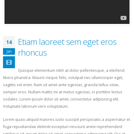
Etiam laoreet sem eget eros
14
rhoncus
Jan
Quisque elementum nibh at dolor pellentesque, a eleifend
libero pharetra. Mauris neque felis, volutpat nec ullamcorper eget,
sagittis vel enim. Nam sit amet ante egestas, gravida tellus vitae,
semper eros. Nullam mattis mi at metus egestas, in porttitor lectus
sodales. Lorem ipsum dolor sit amet, consectetur adipisicing elit.
Voluptate laborum vero voluptatum.
Lorem quasi aliquid maiores iusto suscipit perspiciatis a aspernatur et
fuga repudiandae deleniti excepturi nesciunt animi reprehenderit
similique sit. ipsum dolor sit amet, consectetur adipisicing elit. Qui at