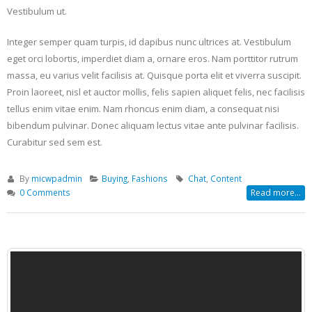
Vestibulum ut.
Integer semper quam turpis, id dapibus nunc ultrices at. Vestibulum
eget orci lobortis, imperdiet diam a, ornare eros. Nam porttitor rutrum
massa, eu varius velit facilisis at. Quisque porta elit et viverra suscipit.
Proin laoreet, nisl et auctor mollis, felis sapien aliquet felis, nec facilisis
tellus enim vitae enim. Nam rhoncus enim diam, a consequat nisi
bibendum pulvinar. Donec aliquam lectus vitae ante pulvinar facilisis.
Curabitur sed sem est.
By
micwpadmin
Buying
,
Fashions
Chat
,
Content
0 Comments
Read more...