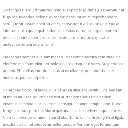
Lorem quasi aliquid maiores iusto suscipit perspiciatis a aspernatur et
fuga repudiandae deleniti excepturi nesciunt animi reprehenderit
similique sit. ipsum dolor sit amet, consectetur adipisicing elit. Qui at
laborum nulla quae quibusdam molestias earum suscipit dolorum
debitis hic sint asperiores maxime deserunt neque explicabo
molestiae autem totam illum?
Maecenas semper aliquam massa. Praesent pharetra sem vitae nisi
eleifend molestie. Aliquam molestie scelerisque ultricies. Suspendisse
potenti. Phasellus interdum risus at mi ullamcorper lobortis. In et
metus aliquet, suscipit leo.
Donec sed tincidunt lacus. Duis vehicula aliquam vestibulum. Aenean
at mollis mi. Cras ac urna sed nisi auctor venenatis ut id sapien.
Vivamus commodo lacus lorem, a tristique sapien tempus non. Donec
fringilla cursus porttitor. Morbi quis massa id mi pellentesque placerat.
Nam scelerisque sit amet diam id blandit. Nullam ultrices ligula at ligula
tincidunt, sit amet aliquet mi pellentesque. Aenean eget fermentum