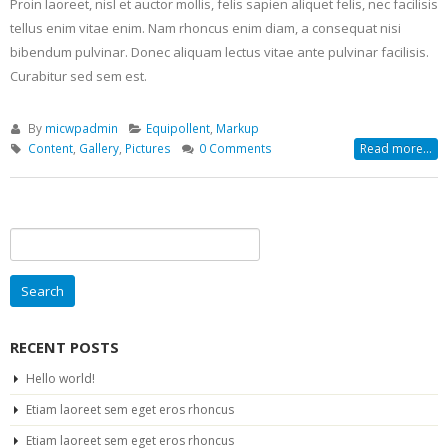
Proin laoreet, nisl et auctor mollis, felis sapien aliquet felis, nec facilisis
tellus enim vitae enim. Nam rhoncus enim diam, a consequat nisi
bibendum pulvinar. Donec aliquam lectus vitae ante pulvinar facilisis.
Curabitur sed sem est.
By
micwpadmin
Equipollent
,
Markup
Content
,
Gallery
,
Pictures
0 Comments
Read more...
Search
for:
RECENT POSTS
Hello world!
Etiam laoreet sem eget eros rhoncus
Etiam laoreet sem eget eros rhoncus