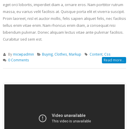
eget orci lobortis, imperdiet diam a, ornare eros. Nam porttitor rutrum
massa, eu varius velit facilisis at. Quisque porta elit et viverra suscipit.
Proin laoreet, nisl et auctor mollis, felis sapien aliquet felis, nec facilisis
tellus enim vitae enim. Nam rhoncus enim diam, a consequat nisi
bibendum pulvinar. Donec aliquam lectus vitae ante pulvinar facilisis.
Curabitur sed sem est.
By
micwpadmin
Buying
,
Clothes
,
Markup
Content
,
Css
0 Comments
Read more...