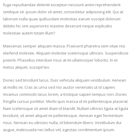
fuga repudiandae deleniti excepturi nesciunt animi reprehenderit
similique sit. ipsum dolor sit amet, consectetur adipisicing elit. Qui at
laborum nulla quae quibusdam molestias earum suscipit dolorum
debitis hic sint asperiores maxime deserunt neque explicabo
molestiae autem totam illum?
Maecenas semper aliquam massa. Praesent pharetra sem vitae nisi
eleifend molestie. Aliquam molestie scelerisque ultricies. Suspendisse
potenti. Phasellus interdum risus at mi ullamcorper lobortis. In et
metus aliquet, suscipit leo.
Donec sed tincidunt lacus. Duis vehicula aliquam vestibulum. Aenean
at mollis mi. Cras ac urna sed nisi auctor venenatis ut id sapien.
Vivamus commodo lacus lorem, a tristique sapien tempus non. Donec
fringilla cursus porttitor. Morbi quis massa id mi pellentesque placerat.
Nam scelerisque sit amet diam id blandit. Nullam ultrices ligula at ligula
tincidunt, sit amet aliquet mi pellentesque. Aenean eget fermentum
risus. Aenean eu ultricies nulla, id bibendum libero. Vestibulum dui
augue, malesuada nec tellus vel, egestas condimentum ipsum.