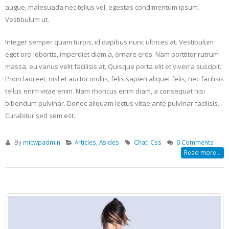
augue, malesuada nec tellus vel, egestas condimentum ipsum.
Vestibulum ut.
Integer semper quam turpis, id dapibus nunc ultrices at. Vestibulum
eget orci lobortis, imperdiet diam a, ornare eros. Nam porttitor rutrum
massa, eu varius velit facilisis at. Quisque porta elit et viverra suscipit.
Proin laoreet, nisl et auctor mollis, felis sapien aliquet felis, nec facilisis
tellus enim vitae enim. Nam rhoncus enim diam, a consequat nisi
bibendum pulvinar. Donec aliquam lectus vitae ante pulvinar facilisis.
Curabitur sed sem est.
By
micwpadmin
Articles
,
Asides
Chat
,
Css
0 Comments
Read more...