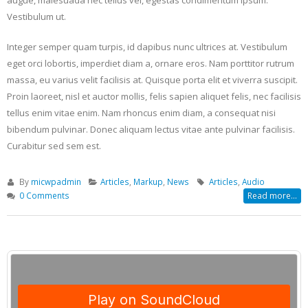
Vestibulum ut.
Integer semper quam turpis, id dapibus nunc ultrices at. Vestibulum
eget orci lobortis, imperdiet diam a, ornare eros. Nam porttitor rutrum
massa, eu varius velit facilisis at. Quisque porta elit et viverra suscipit.
Proin laoreet, nisl et auctor mollis, felis sapien aliquet felis, nec facilisis
tellus enim vitae enim. Nam rhoncus enim diam, a consequat nisi
bibendum pulvinar. Donec aliquam lectus vitae ante pulvinar facilisis.
Curabitur sed sem est.
By
micwpadmin
Articles
,
Markup
,
News
Articles
,
Audio
0 Comments
Read more...