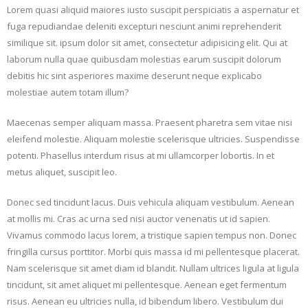
Lorem quasi aliquid maiores iusto suscipit perspiciatis a aspernatur et
fuga repudiandae deleniti excepturi nesciunt animi reprehenderit
similique sit. ipsum dolor sit amet, consectetur adipisicing elit. Qui at
laborum nulla quae quibusdam molestias earum suscipit dolorum
debitis hic sint asperiores maxime deserunt neque explicabo
molestiae autem totam illum?
Maecenas semper aliquam massa. Praesent pharetra sem vitae nisi
eleifend molestie. Aliquam molestie scelerisque ultricies. Suspendisse
potenti. Phasellus interdum risus at mi ullamcorper lobortis. In et
metus aliquet, suscipit leo.
Donec sed tincidunt lacus. Duis vehicula aliquam vestibulum. Aenean
at mollis mi. Cras ac urna sed nisi auctor venenatis ut id sapien.
Vivamus commodo lacus lorem, a tristique sapien tempus non. Donec
fringilla cursus porttitor. Morbi quis massa id mi pellentesque placerat.
Nam scelerisque sit amet diam id blandit. Nullam ultrices ligula at ligula
tincidunt, sit amet aliquet mi pellentesque. Aenean eget fermentum
risus. Aenean eu ultricies nulla, id bibendum libero. Vestibulum dui