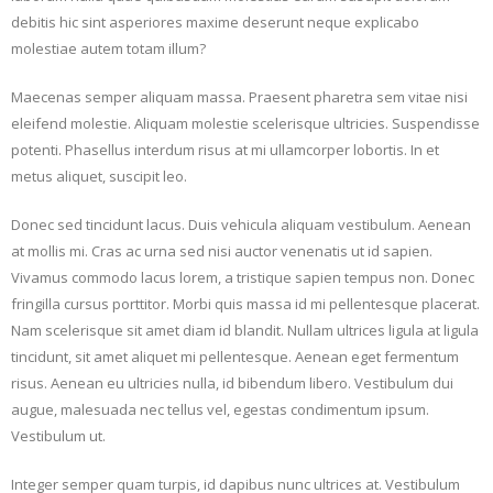
debitis hic sint asperiores maxime deserunt neque explicabo
molestiae autem totam illum?
Maecenas semper aliquam massa. Praesent pharetra sem vitae nisi
eleifend molestie. Aliquam molestie scelerisque ultricies. Suspendisse
potenti. Phasellus interdum risus at mi ullamcorper lobortis. In et
metus aliquet, suscipit leo.
Donec sed tincidunt lacus. Duis vehicula aliquam vestibulum. Aenean
at mollis mi. Cras ac urna sed nisi auctor venenatis ut id sapien.
Vivamus commodo lacus lorem, a tristique sapien tempus non. Donec
fringilla cursus porttitor. Morbi quis massa id mi pellentesque placerat.
Nam scelerisque sit amet diam id blandit. Nullam ultrices ligula at ligula
tincidunt, sit amet aliquet mi pellentesque. Aenean eget fermentum
risus. Aenean eu ultricies nulla, id bibendum libero. Vestibulum dui
augue, malesuada nec tellus vel, egestas condimentum ipsum.
Vestibulum ut.
Integer semper quam turpis, id dapibus nunc ultrices at. Vestibulum