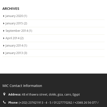
ARCHIVES
January 2020
(1)
January 2015
(2)
September 2014
(1)
April 2014
(2)
January 2014
(1)
January 2013
(3)
MIC Contact Information
Address:
48 el thawra street, dokki, giza, cairo, Egypt
Phone:
(+202) 237621913 - 4 - 5 / 01227770262 / +2048 26 56 077 /