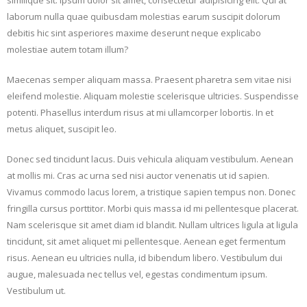
laborum nulla quae quibusdam molestias earum suscipit dolorum
debitis hic sint asperiores maxime deserunt neque explicabo
molestiae autem totam illum?
Maecenas semper aliquam massa. Praesent pharetra sem vitae nisi
eleifend molestie. Aliquam molestie scelerisque ultricies. Suspendisse
potenti. Phasellus interdum risus at mi ullamcorper lobortis. In et
metus aliquet, suscipit leo.
Donec sed tincidunt lacus. Duis vehicula aliquam vestibulum. Aenean
at mollis mi. Cras ac urna sed nisi auctor venenatis ut id sapien.
Vivamus commodo lacus lorem, a tristique sapien tempus non. Donec
fringilla cursus porttitor. Morbi quis massa id mi pellentesque placerat.
Nam scelerisque sit amet diam id blandit. Nullam ultrices ligula at ligula
tincidunt, sit amet aliquet mi pellentesque. Aenean eget fermentum
risus. Aenean eu ultricies nulla, id bibendum libero. Vestibulum dui
augue, malesuada nec tellus vel, egestas condimentum ipsum.
Vestibulum ut.