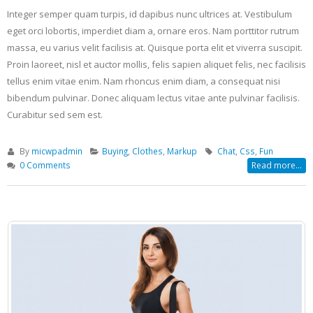
Integer semper quam turpis, id dapibus nunc ultrices at. Vestibulum
eget orci lobortis, imperdiet diam a, ornare eros. Nam porttitor rutrum
massa, eu varius velit facilisis at. Quisque porta elit et viverra suscipit.
Proin laoreet, nisl et auctor mollis, felis sapien aliquet felis, nec facilisis
tellus enim vitae enim. Nam rhoncus enim diam, a consequat nisi
bibendum pulvinar. Donec aliquam lectus vitae ante pulvinar facilisis.
Curabitur sed sem est.
By
micwpadmin
Buying
,
Clothes
,
Markup
Chat
,
Css
,
Fun
0 Comments
Read more...