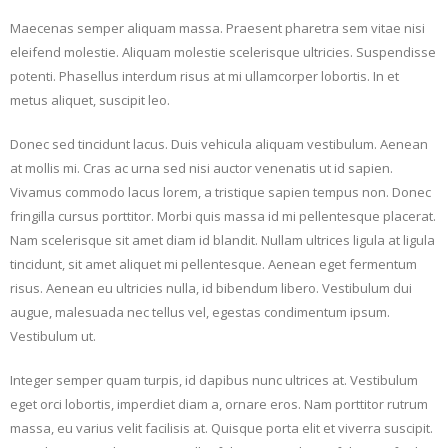
Maecenas semper aliquam massa. Praesent pharetra sem vitae nisi
eleifend molestie. Aliquam molestie scelerisque ultricies. Suspendisse
potenti. Phasellus interdum risus at mi ullamcorper lobortis. In et
metus aliquet, suscipit leo.
Donec sed tincidunt lacus. Duis vehicula aliquam vestibulum. Aenean
at mollis mi. Cras ac urna sed nisi auctor venenatis ut id sapien.
Vivamus commodo lacus lorem, a tristique sapien tempus non. Donec
fringilla cursus porttitor. Morbi quis massa id mi pellentesque placerat.
Nam scelerisque sit amet diam id blandit. Nullam ultrices ligula at ligula
tincidunt, sit amet aliquet mi pellentesque. Aenean eget fermentum
risus. Aenean eu ultricies nulla, id bibendum libero. Vestibulum dui
augue, malesuada nec tellus vel, egestas condimentum ipsum.
Vestibulum ut.
Integer semper quam turpis, id dapibus nunc ultrices at. Vestibulum
eget orci lobortis, imperdiet diam a, ornare eros. Nam porttitor rutrum
massa, eu varius velit facilisis at. Quisque porta elit et viverra suscipit.