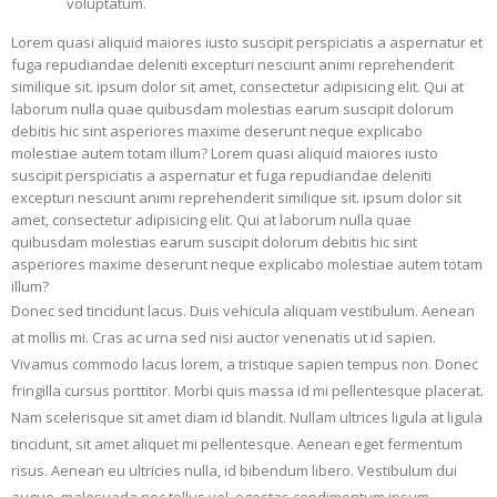
voluptatum.
Lorem quasi aliquid maiores iusto suscipit perspiciatis a aspernatur et
fuga repudiandae deleniti excepturi nesciunt animi reprehenderit
similique sit. ipsum dolor sit amet, consectetur adipisicing elit. Qui at
laborum nulla quae quibusdam molestias earum suscipit dolorum
debitis hic sint asperiores maxime deserunt neque explicabo
molestiae autem totam illum? Lorem quasi aliquid maiores iusto
suscipit perspiciatis a aspernatur et fuga repudiandae deleniti
excepturi nesciunt animi reprehenderit similique sit. ipsum dolor sit
amet, consectetur adipisicing elit. Qui at laborum nulla quae
quibusdam molestias earum suscipit dolorum debitis hic sint
asperiores maxime deserunt neque explicabo molestiae autem totam
illum?
Donec sed tincidunt lacus. Duis vehicula aliquam vestibulum. Aenean
at mollis mi. Cras ac urna sed nisi auctor venenatis ut id sapien.
Vivamus commodo lacus lorem, a tristique sapien tempus non. Donec
fringilla cursus porttitor. Morbi quis massa id mi pellentesque placerat.
Nam scelerisque sit amet diam id blandit. Nullam ultrices ligula at ligula
tincidunt, sit amet aliquet mi pellentesque. Aenean eget fermentum
risus. Aenean eu ultricies nulla, id bibendum libero. Vestibulum dui
augue, malesuada nec tellus vel, egestas condimentum ipsum.