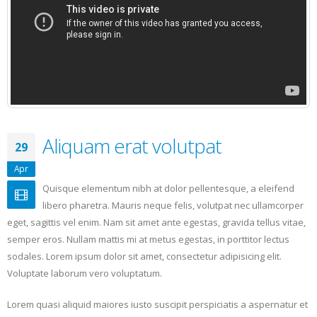
Aliquam erat volutpat
29
Apr
Quisque elementum nibh at dolor pellentesque, a eleifend
libero pharetra. Mauris neque felis, volutpat nec ullamcorper
eget, sagittis vel enim. Nam sit amet ante egestas, gravida tellus vitae,
semper eros. Nullam mattis mi at metus egestas, in porttitor lectus
sodales. Lorem ipsum dolor sit amet, consectetur adipisicing elit.
Voluptate laborum vero voluptatum.
Lorem quasi aliquid maiores iusto suscipit perspiciatis a aspernatur et