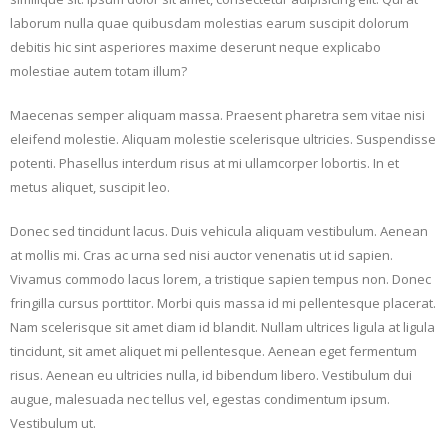
laborum nulla quae quibusdam molestias earum suscipit dolorum
debitis hic sint asperiores maxime deserunt neque explicabo
molestiae autem totam illum?
Maecenas semper aliquam massa. Praesent pharetra sem vitae nisi
eleifend molestie. Aliquam molestie scelerisque ultricies. Suspendisse
potenti. Phasellus interdum risus at mi ullamcorper lobortis. In et
metus aliquet, suscipit leo.
Donec sed tincidunt lacus. Duis vehicula aliquam vestibulum. Aenean
at mollis mi. Cras ac urna sed nisi auctor venenatis ut id sapien.
Vivamus commodo lacus lorem, a tristique sapien tempus non. Donec
fringilla cursus porttitor. Morbi quis massa id mi pellentesque placerat.
Nam scelerisque sit amet diam id blandit. Nullam ultrices ligula at ligula
tincidunt, sit amet aliquet mi pellentesque. Aenean eget fermentum
risus. Aenean eu ultricies nulla, id bibendum libero. Vestibulum dui
augue, malesuada nec tellus vel, egestas condimentum ipsum.
Vestibulum ut.