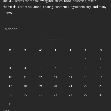
The MIC serves for the following industries: food industries, textile
chemicals, carpet solutions, coating, cosmetics, agrochemistry, and many
others.
Calendar
August 2026
M
T
W
T
F
S
S
1
2
3
4
5
6
7
8
9
10
11
12
13
14
15
16
17
18
19
20
21
22
23
24
25
26
27
28
29
30
31
« Jan