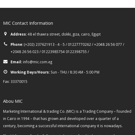
MIC Contact Information
Address:
48 el thawra street, dokki, giza, cairo, Egypt
Phone:
(+202) 237621913 - 4 - 5 / 01227770262 / +2048 26 56 077 /
+2048 26 56 023 / 01223985754 0122398755 /
Email:
info@mic.com.eg
Working Days/Hours:
Sun - THU / 8:30 AM - 5:00 PM
Fax: 33370015
Abou MIC
Marketing International & trading Co. (MIC) is a Trading Company – founded
in Cairo in 1994 – that has grown and developed over a quarter of a
century, becoming a successful international company it is nowadays.