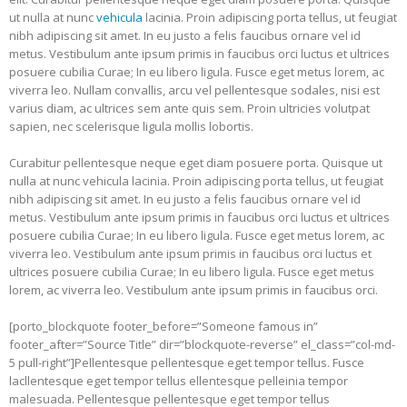
ut nulla at nunc
vehicula
lacinia. Proin adipiscing porta tellus, ut feugiat
nibh adipiscing sit amet. In eu justo a felis faucibus ornare vel id
metus. Vestibulum ante ipsum primis in faucibus orci luctus et ultrices
posuere cubilia Curae; In eu libero ligula. Fusce eget metus lorem, ac
viverra leo. Nullam convallis, arcu vel pellentesque sodales, nisi est
varius diam, ac ultrices sem ante quis sem. Proin ultricies volutpat
sapien, nec scelerisque ligula mollis lobortis.
Curabitur pellentesque neque eget diam posuere porta. Quisque ut
nulla at nunc vehicula lacinia. Proin adipiscing porta tellus, ut feugiat
nibh adipiscing sit amet. In eu justo a felis faucibus ornare vel id
metus. Vestibulum ante ipsum primis in faucibus orci luctus et ultrices
posuere cubilia Curae; In eu libero ligula. Fusce eget metus lorem, ac
viverra leo. Vestibulum ante ipsum primis in faucibus orci luctus et
ultrices posuere cubilia Curae; In eu libero ligula. Fusce eget metus
lorem, ac viverra leo. Vestibulum ante ipsum primis in faucibus orci.
[porto_blockquote footer_before=”Someone famous in”
footer_after=”Source Title” dir=”blockquote-reverse” el_class=”col-md-
5 pull-right”]Pellentesque pellentesque eget tempor tellus. Fusce
lacllentesque eget tempor tellus ellentesque pelleinia tempor
malesuada. Pellentesque pellentesque eget tempor tellus