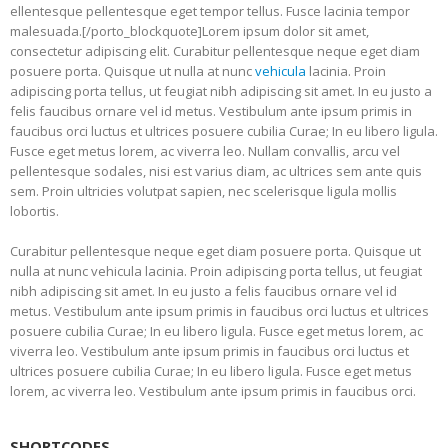
ellentesque pellentesque eget tempor tellus. Fusce lacinia tempor
malesuada.[/porto_blockquote]Lorem ipsum dolor sit amet,
consectetur adipiscing elit. Curabitur pellentesque neque eget diam
posuere porta. Quisque ut nulla at nunc
vehicula
lacinia. Proin
adipiscing porta tellus, ut feugiat nibh adipiscing sit amet. In eu justo a
felis faucibus ornare vel id metus. Vestibulum ante ipsum primis in
faucibus orci luctus et ultrices posuere cubilia Curae; In eu libero ligula.
Fusce eget metus lorem, ac viverra leo. Nullam convallis, arcu vel
pellentesque sodales, nisi est varius diam, ac ultrices sem ante quis
sem. Proin ultricies volutpat sapien, nec scelerisque ligula mollis
lobortis.
Curabitur pellentesque neque eget diam posuere porta. Quisque ut
nulla at nunc vehicula lacinia. Proin adipiscing porta tellus, ut feugiat
nibh adipiscing sit amet. In eu justo a felis faucibus ornare vel id
metus. Vestibulum ante ipsum primis in faucibus orci luctus et ultrices
posuere cubilia Curae; In eu libero ligula. Fusce eget metus lorem, ac
viverra leo. Vestibulum ante ipsum primis in faucibus orci luctus et
ultrices posuere cubilia Curae; In eu libero ligula. Fusce eget metus
lorem, ac viverra leo. Vestibulum ante ipsum primis in faucibus orci.
SHORTCODES