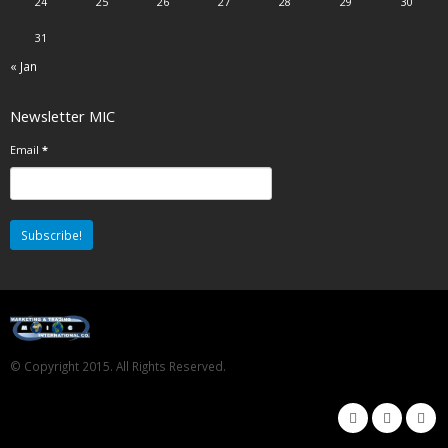
24
25
26
27
28
29
30
31
« Jan
Newsletter MIC
Email
*
© Copyright 2015. All Rights Reserved.