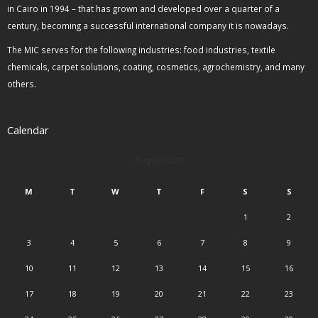
in Cairo in 1994 – that has grown and developed over a quarter of a
century, becoming a successful international company it is nowadays.
The MIC serves for the following industries: food industries, textile
chemicals, carpet solutions, coating, cosmetics, agrochemistry, and many
others.
Calendar
August 2026
M
T
W
T
F
S
S
1
2
3
4
5
6
7
8
9
10
11
12
13
14
15
16
17
18
19
20
21
22
23