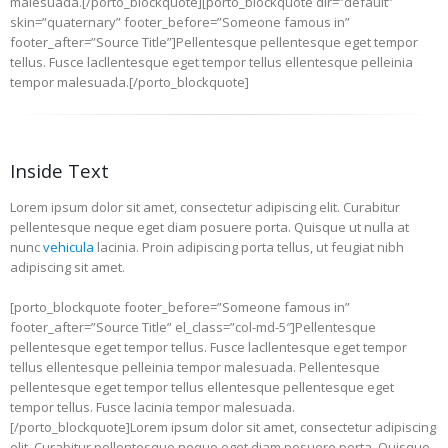
malesuada.[/porto_blockquote][porto_blockquote dir=”default”
skin=”quaternary” footer_before=”Someone famous in”
footer_after=”Source Title”]Pellentesque pellentesque eget tempor
tellus. Fusce lacllentesque eget tempor tellus ellentesque pelleinia
tempor malesuada.[/porto_blockquote]
Inside Text
Lorem ipsum dolor sit amet, consectetur adipiscing elit. Curabitur
pellentesque neque eget diam posuere porta. Quisque ut nulla at
nunc
vehicula
lacinia. Proin adipiscing porta tellus, ut feugiat nibh
adipiscing sit amet.
[porto_blockquote footer_before=”Someone famous in”
footer_after=”Source Title” el_class=”col-md-5″]Pellentesque
pellentesque eget tempor tellus. Fusce lacllentesque eget tempor
tellus ellentesque pelleinia tempor malesuada. Pellentesque
pellentesque eget tempor tellus ellentesque pellentesque eget
tempor tellus. Fusce lacinia tempor malesuada.
[/porto_blockquote]Lorem ipsum dolor sit amet, consectetur adipiscing
elit. Curabitur pellentesque neque eget diam posuere porta. Quisque