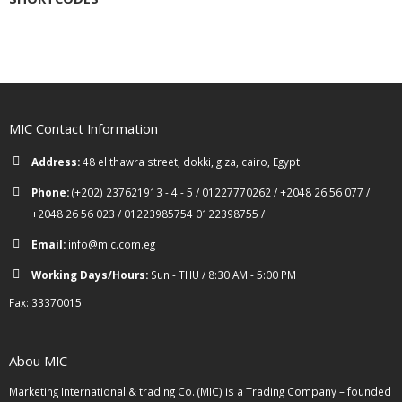
MIC Contact Information
Address:
48 el thawra street, dokki, giza, cairo, Egypt
Phone:
(+202) 237621913 - 4 - 5 / 01227770262 / +2048 26 56 077 /
+2048 26 56 023 / 01223985754 0122398755 /
Email:
info@mic.com.eg
Working Days/Hours:
Sun - THU / 8:30 AM - 5:00 PM
Fax: 33370015
Abou MIC
Marketing International & trading Co. (MIC) is a Trading Company – founded